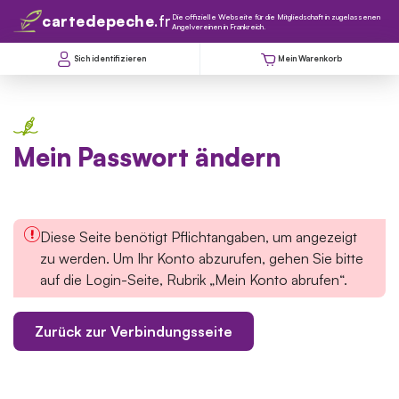
cartedepeche
.fr
Die offizielle Webseite für die Mitgliedschaft in zugelassenen
Angelvereinen in Frankreich.
rcher
Sich identifizieren
Mein Warenkorb
Mein Passwort ändern
Diese Seite benötigt Pflichtangaben, um angezeigt
zu werden. Um Ihr Konto abzurufen, gehen Sie bitte
auf die Login-Seite, Rubrik „Mein Konto abrufen“.
Zurück zur Verbindungsseite